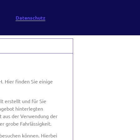
m
Datenschutz
 Hier finden Sie einige
 erstellt und für Sie
ngebot hinterlegten
kt aus der Verwendung der
r grobe Fahrlässigkeit.
 besuchen können. Hierbei