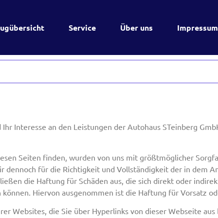
siert und gilt für Bürger und Einwohner mit ständigem
ugübersicht
Service
Über uns
Impressu
Website") verwendet Cookies und ähnliche
kies" zusammengefasst). Cookies werden außerdem von
Dokument informieren wir dich über die Verwendung
iten einer Internetadresse versendet und vom
 Ihr Interesse an den Leistungen der Autohaus STeinberg GmbH.
en kann. Die darin gespeicherten Informationen
evanter Drittanbieter gesendet werden.
esen Seiten finden, wurden von uns mit größtmöglicher Sorgfalt
r dennoch für die Richtigkeit und Vollständigkeit der in dem A
ßen die Haftung für Schäden aus, die sich direkt oder indire
Website Funktionalität und Interaktivität zu
 können. Hiervon ausgenommen ist die Haftung für Vorsatz ode
 Gerät ausgeführt.
rer Websites, die Sie über Hyperlinks von dieser Webseite aus